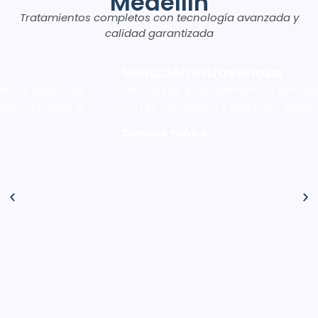
Medellín
Tratamientos completos con tecnología avanzada y
calidad garantizada
nosa
Implantes Dentale
tos dentales cómodos y sin
Solución duradera para 
ión segura y efectiva.
funcionalidad y estética
Conoce más