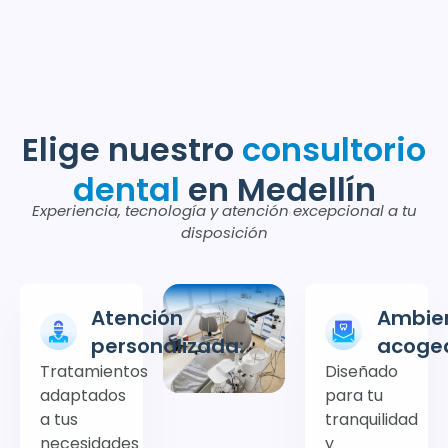
Elige nuestro
consultorio
dental
en Medellín
Experiencia, tecnología y atención excepcional a tu
disposición
Atención
Ambie
personalizada:
acoged
Tratamientos
Diseñado
adaptados
para tu
a tus
tranquilidad
necesidades
y