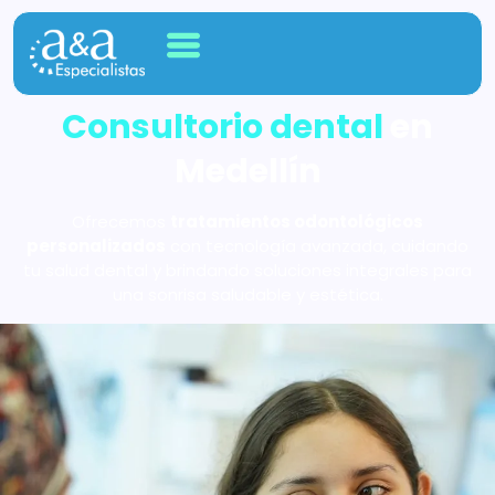
Consultorio dental
en
Medellín
Ofrecemos
tratamientos odontológicos
personalizados
con tecnología avanzada, cuidando
tu salud dental y brindando soluciones integrales para
una sonrisa saludable y estética.