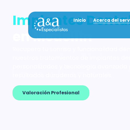
Implantes Denta
Inicio
Acerca del serv
en Medellín
Recupera tu sonrisa y funcionalidad den
nuestros tratamientos de implantes de
personalizados y tecnología avanzada
resultados duraderos y naturales.
Valoración Profesional