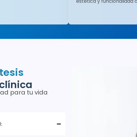
estética y funcionalidad d
tesis
clínica
dad para tu vida
: