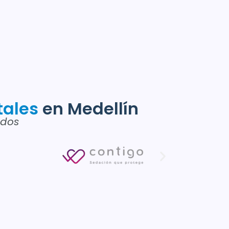
tales
en Medellín
ados