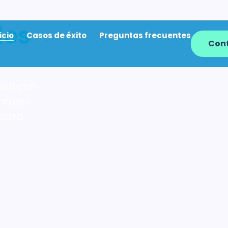
les
icio
Casos de éxito
Preguntas frecuentes
Con
tal con
ntales
 para