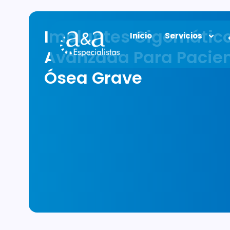
Implantes Cigomático
Inicio
Servicios
Avanzada Para Pacien
Ósea Grave