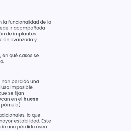
 la funcionalidad de la
puede ir acompañada
ión de implantes
ución avanzada y
, en qué casos se
a.
 han perdido una
cluso imposible
ue se fijan
ocan en el
hueso
l pómulo).
dicionales, lo que
ayor estabilidad. Este
rido una pérdida ósea