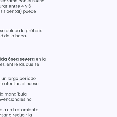
ntegrarse con el hueso
urar entre 4 y 6
esis dental) puede
se coloca la prótesis
ad de la boca,
ida ósea severa
en la
es, entre las que se
 un largo período.
ue afectan el hueso
 la mandíbula.
nvencionales no
se a un tratamiento
tar o reducir la