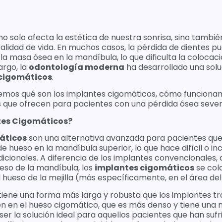
no solo afecta la estética de nuestra sonrisa, sino también
alidad de vida. En muchos casos, la pérdida de dientes 
la masa ósea en la mandíbula, lo que dificulta la colocac
argo, la
odontología moderna
ha desarrollado una sol
cigomáticos
.
remos qué son los implantes cigomáticos, cómo funcionan
ios que ofrecen para pacientes con una pérdida ósea sever
tes Cigomáticos?
áticos
son una alternativa avanzada para pacientes que
de hueso en la mandíbula superior, lo que hace difícil o in
icionales. A diferencia de los implantes convencionales, q
eso de la mandíbula, los
implantes cigomáticos
se col
el hueso de la mejilla (más específicamente, en el área de
tiene una forma más larga y robusta que los implantes tra
n en el hueso cigomático, que es más denso y tiene una m
er la solución ideal para aquellos pacientes que han suf