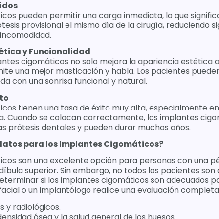
idos
cos pueden permitir una carga inmediata, lo que signific
tesis provisional el mismo día de la cirugía, reduciendo s
 incomodidad.
tética y Funcionalidad
ntes cigomáticos no solo mejora la apariencia estética al
ite una mejor masticación y habla. Los pacientes pueden
da con una sonrisa funcional y natural.
ito
icos tienen una tasa de éxito muy alta, especialmente e
a. Cuando se colocan correctamente, los implantes cig
las prótesis dentales y pueden durar muchos años.
datos para los Implantes Cigomáticos?
icos son una excelente opción para personas con una p
ndíbula superior. Sin embargo, no todos los pacientes son
eterminar si los implantes cigomáticos son adecuados pa
facial o un implantólogo realice una evaluación completa, 
 y radiológicos.
densidad ósea y la salud general de los huesos.