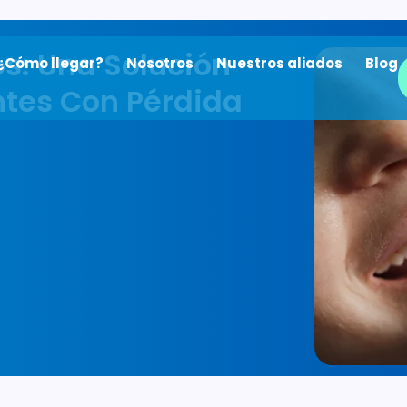
s: Una Solución
¿Cómo llegar?
Nosotros
Nuestros aliados
Blog
tes Con Pérdida