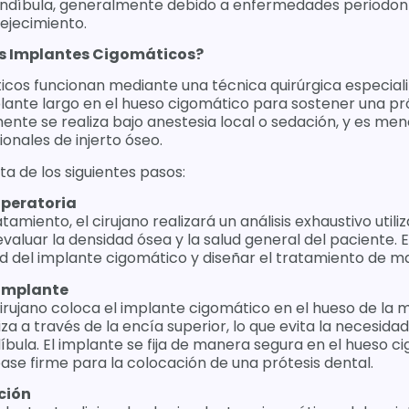
andíbula, generalmente debido a enfermedades periodont
ejecimiento.
s Implantes Cigomáticos?
icos funcionan mediante una técnica quirúrgica especiali
lante largo en el hueso cigomático para sostener una pró
nte se realiza bajo anestesia local o sedación, y es meno
onales de injerto óseo.
a de los siguientes pasos:
operatoria
atamiento, el cirujano realizará un análisis exhaustivo util
aluar la densidad ósea y la salud general del paciente. 
ad del implante cigomático y diseñar el tratamiento de m
 Implante
cirujano coloca el implante cigomático en el hueso de la mej
a a través de la encía superior, lo que evita la necesidad
íbula. El implante se fija de manera segura en el hueso c
se firme para la colocación de una prótesis dental.
ción