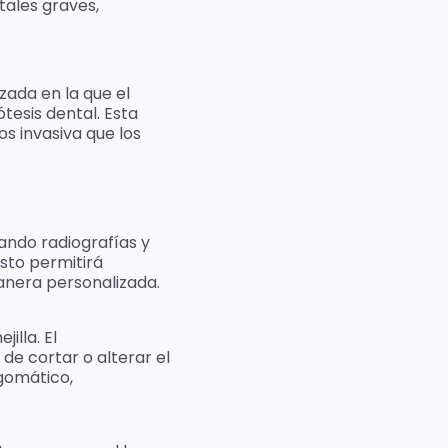
ales graves,
zada en la que el
tesis dental. Esta
s invasiva que los
izando radiografías y
Esto permitirá
anera personalizada.
illa. El
 de cortar o alterar el
igomático,