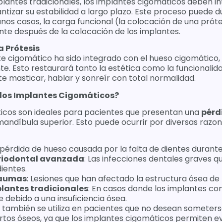
mplantes tradicionales, los implantes cigomáticos deben i
tizar su estabilidad a largo plazo. Este proceso puede d
nos casos, la carga funcional (la colocación de una prót
e después de la colocación de los implantes.
a Prótesis
e cigomático ha sido integrado con el hueso cigomático, 
te. Esto restaurará tanto la estética como la funcionalid
e masticar, hablar y sonreír con total normalidad.
 los Implantes Cigomáticos?
icos son ideales para pacientes que presentan una
pérd
mandíbula superior. Esto puede ocurrir por diversas razon
a pérdida de hueso causada por la falta de dientes durante
riodontal avanzada
: Las infecciones dentales graves q
dientes.
raumas
: Lesiones que han afectado la estructura ósea de
lantes tradicionales
: En casos donde los implantes co
debido a una insuficiencia ósea.
s también se utiliza en pacientes que no desean someter
ertos óseos, ya que los implantes cigomáticos permiten evi