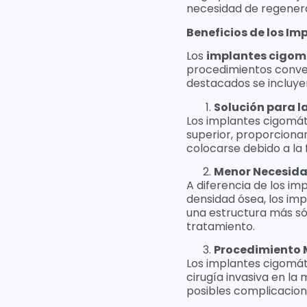
necesidad de regener
Beneficios de los I
Los
implantes cigom
procedimientos conven
destacados se incluye
Solución para l
Los implantes cigomát
superior, proporciona
colocarse debido a la
Menor Necesidad
A diferencia de los im
densidad ósea, los im
una estructura más sól
tratamiento.
Procedimiento 
Los implantes cigomáti
cirugía invasiva en la
posibles complicacion