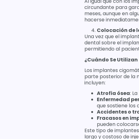
Al igual que con los i
circundante para garan
meses, aunque en algu
hacerse inmediatament
Colocación de l
Una vez que el implant
dental sobre el implan
permitiendo al pacient
¿Cuándo Se Utilizan
Los implantes cigomát
parte posterior de la 
incluyen:
Atrofia ósea
: L
Enfermedad pe
que sostiene los 
Accidentes o t
Fracasos en imp
pueden colocarse 
Este tipo de implante
largo y costoso de inj