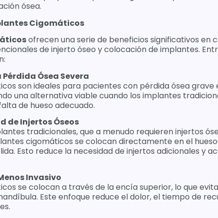
ación ósea.
mplantes Cigomáticos
áticos
ofrecen una serie de beneficios significativos en
cionales de injerto óseo y colocación de implantes. Entr
n:
a Pérdida Ósea Severa
icos son ideales para pacientes con pérdida ósea grave 
ndo una alternativa viable cuando los implantes tradicio
 falta de hueso adecuado.
 de Injertos Óseos
plantes tradicionales, que a menudo requieren injertos ó
plantes cigomáticos se colocan directamente en el hueso
ida. Esto reduce la necesidad de injertos adicionales y a
Menos Invasivo
cos se colocan a través de la encía superior, lo que evit
 mandíbula. Este enfoque reduce el dolor, el tiempo de rec
es.